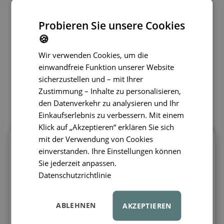
Probieren Sie unsere Cookies
🍪
Wir verwenden Cookies, um die
einwandfreie Funktion unserer Website
sicherzustellen und – mit Ihrer
Zustimmung – Inhalte zu personalisieren,
den Datenverkehr zu analysieren und Ihr
Einkaufserlebnis zu verbessern. Mit einem
Klick auf „Akzeptieren“ erklären Sie sich
mit der Verwendung von Cookies
Das Picknick-Spielset
LIEWOOD
Elna
einverstanden. Ihre Einstellungen können
schafft Raum für ruhige Momente voller
Sie jederzeit anpassen.
Fantasie – ob im Wohnzimmer, im Garten
Datenschutzrichtlinie
oder auf Familienausflügen. Im schönen
Samantha-Korb ist alles vorbereitet für
ABLEHNEN
AKZEPTIEREN
kleine Teetreffen, bei denen Kinder
Leckereien servieren, Tee einschenken und