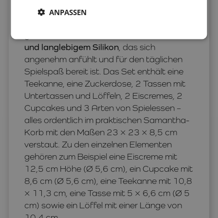
ihre Freunde oder Lieblingskuscheltiere zu
ANPASSEN
einem Picknick einladen können. Das
gesamte Set besteht aus
100 % weichem
und langlebigem Silikon
, das sich
angenehm anfühlt und für den täglichen
Spielspaß bereit ist. Das Set enthält eine
Teekanne, eine Zuckerdose, 2 Tassen mit
Untertassen und Löffeln, 2 Eiscremes, 2
Cupcakes und 3 Arten von Spielessen –
alles ordentlich im praktischen Samantha-
Korb mit den Maßen 23 × 23 × 8,5 cm
verstaut. Zu den einzelnen Elementen
gehören zum Beispiel eine Eiscreme mit
12,5 cm Höhe (Ø 5,6 cm), ein Cupcake mit
8,6 cm (Ø 5,6 cm), eine Teekanne mit 10,8
× 11,3 cm, eine Tasse mit 5 × 6,6 cm (Ø 5
cm) sowie ein Löffel mit einer Länge von
10,4 cm.