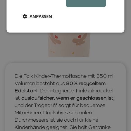
ANPASSEN
Die Falk Kinder-Thermoflasche mit 350 ml
Volumen besteht aus
80 % recyceltem
Edelstahl
. Der integrierte Trinkhalmdeckel
ist
auslaufsicher, wenn er geschlossen ist
,
und der Tragegriff sorgt für bequemes
Mitnehmen. Dank ihres schmalen
Durchmessers ist sie auch für kleine
Kinderhände geeignet. Sie hält Getränke