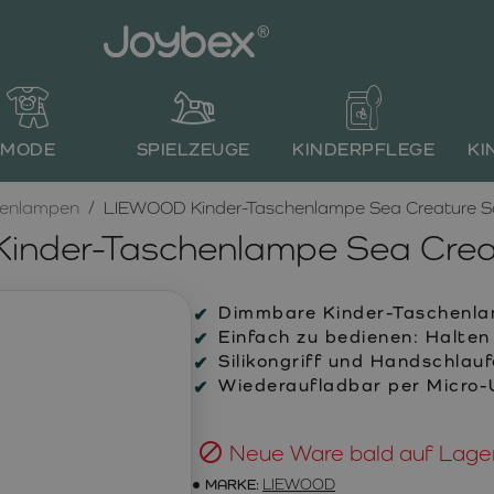
MODE
SPIELZEUGE
KINDERPFLEGE
KI
henlampen
LIEWOOD Kinder-Taschenlampe Sea Creature 
inder-Taschenlampe Sea Crea
Dimmbare Kinder-Taschenlam
Einfach zu bedienen: Halte
Silikongriff und Handschlauf
Wiederaufladbar per Micro-
Neue Ware bald auf Lage
MARKE:
LIEWOOD