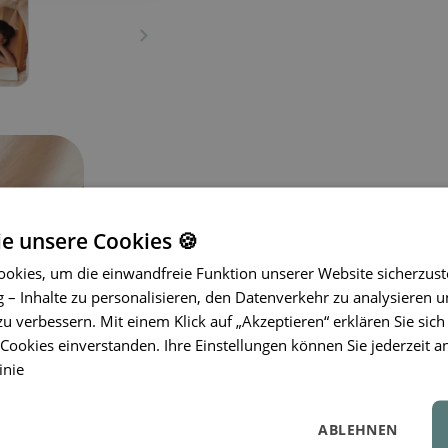
ie unsere Cookies 🍪
okies, um die einwandfreie Funktion unserer Website sicherzust
– Inhalte zu personalisieren, den Datenverkehr zu analysieren u
zu verbessern. Mit einem Klick auf „Akzeptieren“ erklären Sie sich
Die weiche und handliche Gry-Tasche
ookies einverstanden. Ihre Einstellungen können Sie jederzeit a
zu Hause oder unterwegs. Dank der D
inie
nach Belieben anpassen – ob beim Sp
Vorlesen. Sie hat einen
weichen Siliko
Micro-USB aufgeladen
.
ABLEHNEN