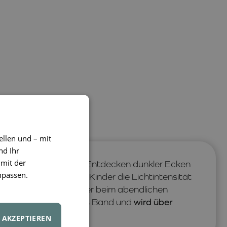
ellen und – mit
nd Ihr
 mit der
nlampe ist ideal zum Entdecken dunkler Ecken
npassen.
immfunktion können Kinder die Lichtintensität
ielen in der Höhle oder beim abendlichen
ngriff
, ein praktisches Band und
wird über
AKZEPTIEREN