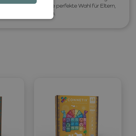
alien ist
LIEWOOD
die perfekte Wahl für Eltern,
 Kinderkleidung suchen.