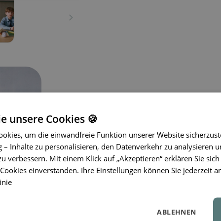
ie unsere Cookies 🍪
Bequemes Kinder-T-Shirt für j
okies, um die einwandfreie Funktion unserer Website sicherzust
LIEWOOD Francis
verbindet zeitlos
– Inhalte zu personalisieren, den Datenverkehr zu analysieren u
weiche Bio-Baumwolle fühlt sich ang
zu verbessern. Mit einem Klick auf „Akzeptieren“ erklären Sie sich
häufigem Waschen ihre Form und sor
ookies einverstanden. Ihre Einstellungen können Sie jederzeit a
Tragegefühl. Der lockere Schnitt mit 
inie
einen modernen Look und lässt sich vi
An kühleren Tagen eignet es sich idea
ABLEHNEN
bei warmem Wetter kann es probleml