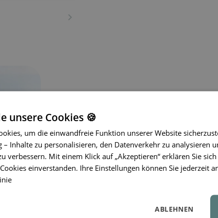
ie unsere Cookies 🍪
okies, um die einwandfreie Funktion unserer Website sicherzust
– Inhalte zu personalisieren, den Datenverkehr zu analysieren u
Das Strandset
LIEWOOD
Gilma bring
zu verbessern. Mit einem Klick auf „Akzeptieren“ erklären Sie sich
denen sich Spiel ganz mühelos in sc
ookies einverstanden. Ihre Einstellungen können Sie jederzeit a
Silikonmaterial und die durchdachte
inie
Spielen am Wasser
, während die e
Freude am Entdecken
fördert. Ein i
ABLEHNEN
wenn alles einfach und natürlich funkti