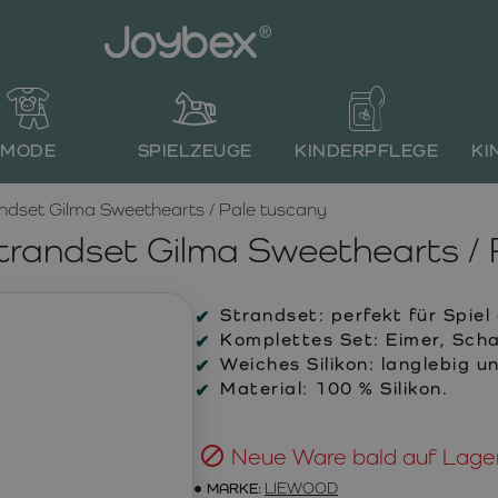
MODE
SPIELZEUGE
KINDERPFLEGE
KI
dset Gilma Sweethearts / Pale tuscany
andset Gilma Sweethearts / 
Strandset:
perfekt für Spiel
Komplettes Set:
Eimer, Scha
Weiches Silikon:
langlebig u
Material:
100 % Silikon.
Neue Ware bald auf Lage
MARKE:
LIEWOOD