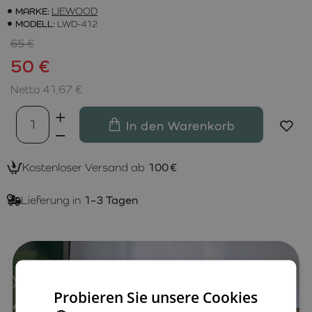
MARKE:
LIEWOOD
MODELL:
LWD-412
65 €
50 €
Netto 41,67 €
In den Warenkorb
Kostenloser Versand ab
100 €
Lieferung in
1–3 Tagen
Probieren Sie unsere Cookies