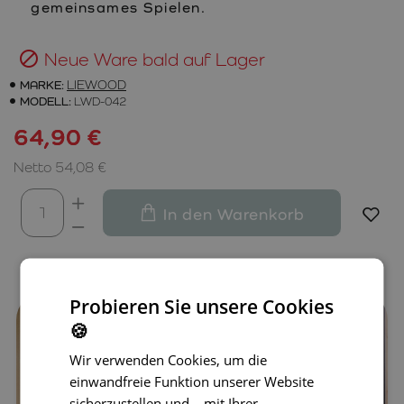
gemeinsames Spielen.
Neue Ware bald auf Lager
MARKE:
LIEWOOD
MODELL:
LWD-042
64,90 €
Netto 54,08 €
In den Warenkorb
Probieren Sie unsere Cookies
🍪
Wir verwenden Cookies, um die
einwandfreie Funktion unserer Website
sicherzustellen und – mit Ihrer