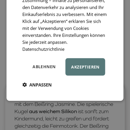
Zustimmung – Inhalte zu personalisieren,
den Datenverkehr zu analysieren und Ihr
Einkaufserlebnis zu verbessern. Mit einem
Klick auf „Akzeptieren“ erklären Sie sich
mit der Verwendung von Cookies
einverstanden. Ihre Einstellungen können
Sie jederzeit anpassen.
Datenschutzrichtlinie
ABLEHNEN
AKZEPTIEREN
ANPASSEN
Beruhigen Sie empfindliches Zahnfleisch
mit dem Beißring Jasmine. Die spielerische
Kugel
aus weichem Silikon
ist sanft zum
Kindermund, leicht zu greifen und fördert
gleichzeitig die Feinmotorik. Der Beißring