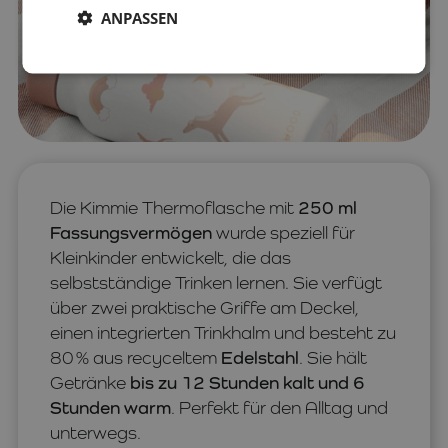
ANPASSEN
Die Kimmie Thermoflasche mit
250 ml
Fassungsvermögen
wurde speziell für
Kleinkinder entwickelt, die das
selbstständige Trinken lernen. Sie verfügt
über zwei praktische Griffe am Deckel,
einen integrierten Trinkhalm und besteht zu
80 % aus recyceltem
Edelstahl
. Sie hält
Getränke
bis zu 12 Stunden kalt und 6
Stunden warm
. Perfekt für den Alltag und
unterwegs.