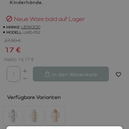
Kinderhände.
Neue Ware bald auf Lager
MARKE:
LIEWOOD
MODELL:
LWD-052
27,90 €
17 €
Netto 14,17 €
In den Warenkorb
Verfügbare Varianten