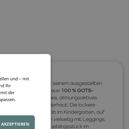
derem Charme
ellen und – mit
rleiht jedem Outfit mit seinem ausgestellten
nd Ihr
gante Note. Gefertigt aus
100 % GOTS-
 mit der
 es ein angenehm weiches, atmungsaktives
npassen.
zur empfindlichen Kinderhaut. Die lockere
für hohen Komfort – ob im Kindergarten, auf
 Das T-Shirt lässt sich vielseitig mit Leggings,
AKZEPTIEREN
rd schnell zu einem Lieblingsstück im