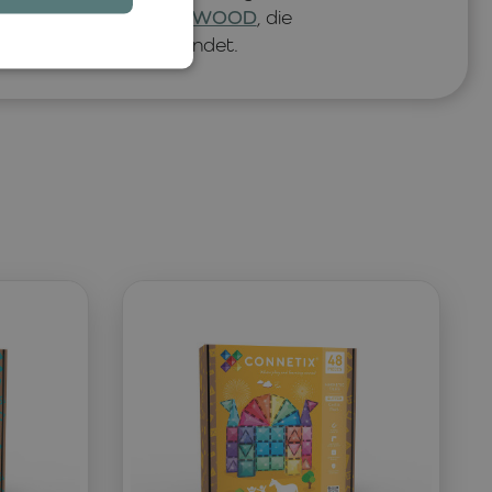
remiumqualität von
LIEWOOD
, die
gen Materialien verbindet.