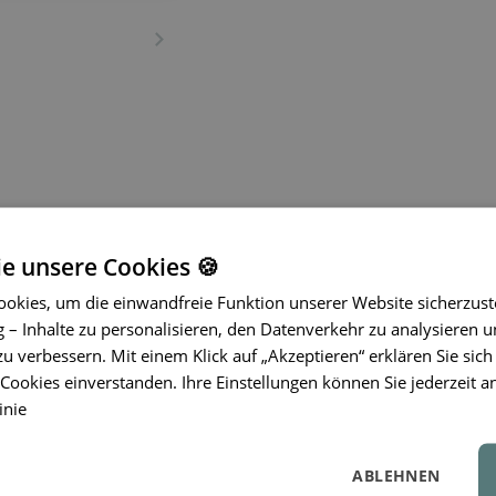
ie unsere Cookies 🍪
Ein Alltags-T-Shirt mit beson
okies, um die einwandfreie Funktion unserer Website sicherzust
Das LIEWOOD Kinder-T-Shirt KYA
ve
– Inhalte zu personalisieren, den Datenverkehr zu analysieren u
Peplum-Saum eine verspielte und ele
zu verbessern. Mit einem Klick auf „Akzeptieren“ erklären Sie sich
zertifizierter Bio-Baumwolle
, bietet
ookies einverstanden. Ihre Einstellungen können Sie jederzeit a
Tragegefühl und ist besonders sanft 
inie
Passform sorgt den ganzen Tag über 
dem Spielplatz oder bei Familienfeiern.
ABLEHNEN
Röcken oder Jeans kombinieren und wi