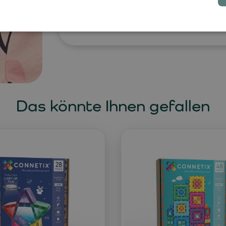
Kleiderschrank. Entdecken Sie die P
skandinavisches Design mit hochwerti
Das könnte Ihnen gefallen