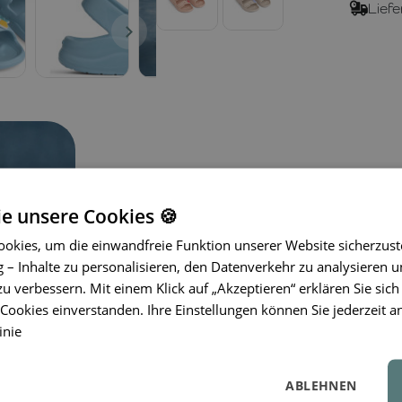
Liefe
ie unsere Cookies 🍪
okies, um die einwandfreie Funktion unserer Website sicherzust
– Inhalte zu personalisieren, den Datenverkehr zu analysieren u
Sandalen
LIEWOOD
Lilo sind für Ta
zu verbessern. Mit einem Klick auf „Akzeptieren“ erklären Sie sich
dass Komfort und Funktionalität perf
ookies einverstanden. Ihre Einstellungen können Sie jederzeit a
aus EVA-Schaum zusammen mit ei
inie
den Fuß bei jedem Schritt, während 
zuverlässige Anpassung ermöglicht. 
Details ergänzt, die Freude in jede
ABLEHNEN