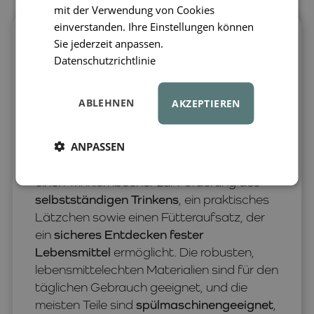
mit der Verwendung von Cookies
einverstanden. Ihre Einstellungen können
Das LIEWOOD Mileah Baby-Essset
ist
Sie jederzeit anpassen.
eine komplette Lösung für die ersten
Datenschutzrichtlinie
Beikostmahlzeiten und den Übergang zu
fester Nahrung. Es bietet Eltern alles, was
ABLEHNEN
AKZEPTIEREN
sie für ein komfortables und sicheres
Füttern benötigen. Das Set enthält die
ANPASSEN
Sparia-Schale mit Löffel, die dafür sorgt,
dass
das Essen auf dem Löffel bleibt
,
einen Trinklernbecher zur Förderung des
selbstständigen Trinkens
, ein praktisches
Lätzchen sowie einen Fütteraufsatz, der
ein
sicheres Entdecken fester
Lebensmittel
ermöglicht. Die robusten,
lebensmittelechten Materialien sind für den
täglichen Gebrauch geeignet, und die
meisten Teile sind
spülmaschinengeeignet
,