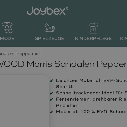
MODE
SPIELZEUGE
KINDERPFLEGE
KI
ndalen Peppermint
WOOD Morris Sandalen Pepper
Leichtes Material:
EVA-Schau
Schritt.
Schnelltrocknend:
ideal für 
Fersenriemen:
drehbarer Rie
Anziehen.
Material:
100 % EVA-Schau