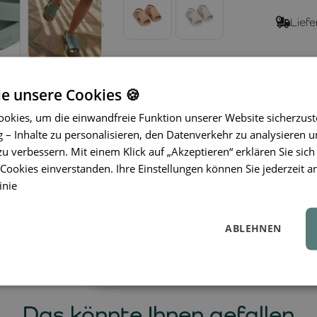
Liefe
ie unsere Cookies 🍪
okies, um die einwandfreie Funktion unserer Website sicherzust
Die Sandalen
LIEWOOD
Morris sind 
– Inhalte zu personalisieren, den Datenverkehr zu analysieren u
Bewegung. Das leichte Material au
zu verbessern. Mit einem Klick auf „Akzeptieren“ erklären Sie sich
schnelltrocknend
, sodass es sich na
ookies einverstanden. Ihre Einstellungen können Sie jederzeit a
oder sommerliche Spaziergänge probl
inie
Fersenriemen
sorgt für Stabilität be
Anziehen. Dank der bequemen Konstr
ABLEHNEN
sich Kinder frei bewegen – diese San
Leichtigkeit.
Das könnte Ihnen gefallen