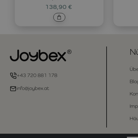
138,90 €
Nü
Übe
+43 720 881 178
Blo
info@joybex.at
Kon
Imp
Häu