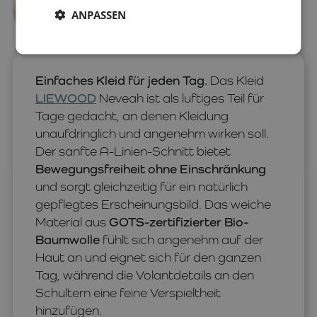
ANPASSEN
Einfaches Kleid für jeden Tag.
Das Kleid
LIEWOOD
Neveah ist als luftiges Teil für
Tage gedacht, an denen Kleidung
unaufdringlich und angenehm wirken soll.
Der sanfte A-Linien-Schnitt bietet
Bewegungsfreiheit ohne Einschränkung
und sorgt gleichzeitig für ein natürlich
gepflegtes Erscheinungsbild. Das weiche
Material aus
GOTS-zertifizierter Bio-
Baumwolle
fühlt sich angenehm auf der
Haut an und eignet sich für den ganzen
Tag, während die Volantdetails an den
Schultern eine feine Verspieltheit
hinzufügen.