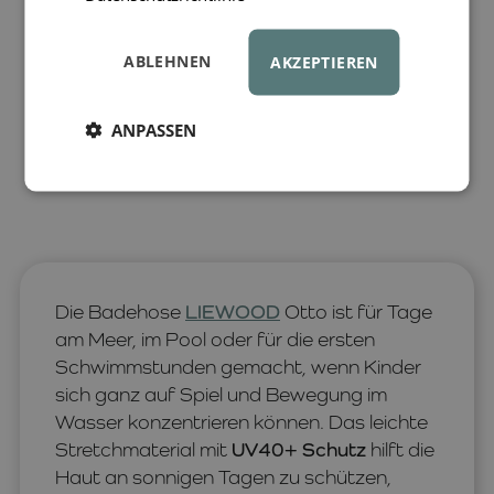
ABLEHNEN
AKZEPTIEREN
ANPASSEN
Die Badehose
LIEWOOD
Otto ist für Tage
am Meer, im Pool oder für die ersten
Schwimmstunden gemacht, wenn Kinder
sich ganz auf Spiel und Bewegung im
Wasser konzentrieren können. Das leichte
Stretchmaterial mit
UV40+ Schutz
hilft die
Haut an sonnigen Tagen zu schützen,