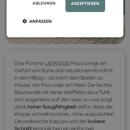
ABLEHNEN
AKZEPTIEREN
ANPASSEN
Das Poncho
LIEWOOD
Paco bringt ein
Gefühl von Ruhe und natürlichem Komfort
in den Alltag – ob nach dem Baden zu
Hause, am Pool oder am Meer. Die leichte
Baumwolle mit feiner Waffelstruktur fühlt
sich angenehm auf der Haut an und sorgt
dank
hoher Saugfähigkeit
dafür, dass der
Körper schnell trocknet, ohne auszukühlen.
Die praktische Kapuze und der
lockere
Schnitt
ermöglichen ein einfaches