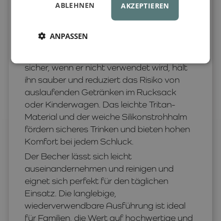
ABLEHNEN
AKZEPTIEREN
Strohhalm
unterstützt Kinder beim
selbstständigen Trinken – zu Hause, im
Kindergarten, in der Schule oder
ANPASSEN
unterwegs. Der durchdachte
Drehverschluss verbirgt den Strohhalm
sicher, wenn er nicht verwendet wird, hält
ihn sauber und reduziert das Risiko von
auslaufenden Getränken im Rucksack
oder Kinderwagen. Das leichte Tritan-
Material und der weiche Silikonstrohhalm
fördern sicheres Trinken und bieten hohen
Komfort bei jedem Schluck.
Der Becher lässt sich leicht
auseinandernehmen und reinigen und
eignet sich perfekt für den täglichen
Einsatz. Die langlebige,
wiederverwendbare Ausführung ist ideal
für Familien, die Wert auf hochwertige und