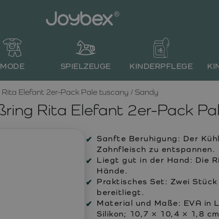
MODE
SPIELZEUGE
KINDERPFLEGE
KI
Rita Elefant 2er-Pack Pale tuscany / Sandy
ing Rita Elefant 2er-Pack Pa
Sanfte Beruhigung:
Der Kühl
Zahnfleisch zu entspannen.
Liegt gut in der Hand:
Die Ri
Hände.
Praktisches Set:
Zwei Stück 
bereitliegt.
Material und Maße:
EVA in L
Silikon; 10,7 × 10,4 × 1,8 cm