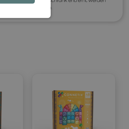
d des Kühlens im Kühlschrank entfernt werden
 10,7 × 10,4 × 1,8 cm.