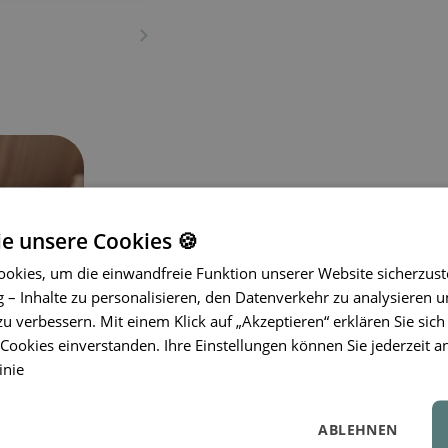
ie unsere Cookies 🍪
okies, um die einwandfreie Funktion unserer Website sicherzust
Die Kühlbeißringe
LIEWOOD
Rita wur
– Inhalte zu personalisieren, den Datenverkehr zu analysieren u
Erleichterung braucht und Sie eine L
zu verbessern. Mit einem Klick auf „Akzeptieren“ erklären Sie sich
verlassen können. Die niedliche Elef
ookies einverstanden. Ihre Einstellungen können Sie jederzeit a
Zahnfleisch
und der
praktische Silik
inie
Alltag – zu Hause und unterwegs. Das
im Kühlschrank bereitliegen kann, währ
Beißringe bestehen aus weichem EVA i
ABLEHNEN