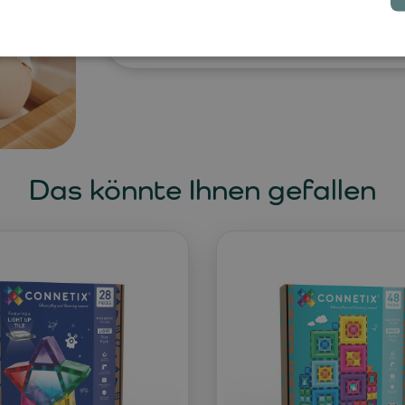
Wasser. Der Silikongriff kann währen
und die Maße jedes Stücks betragen
Das könnte Ihnen gefallen