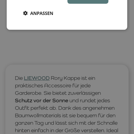
ANPASSEN
Die
LIEWOOD
Rory Kappe ist ein
praktisches Accessoire für jede
Garderobe. Sie bietet zuverlässigen
Schutz vor der Sonne
und rundet jedes
Outfit perfekt ab. Dank des angenehmen
Baumwollmaterials ist sie bequem für den
ganzen Tag und lässt sich mit der Schnalle
hinten einfach in der Größe verstellen. Ideal