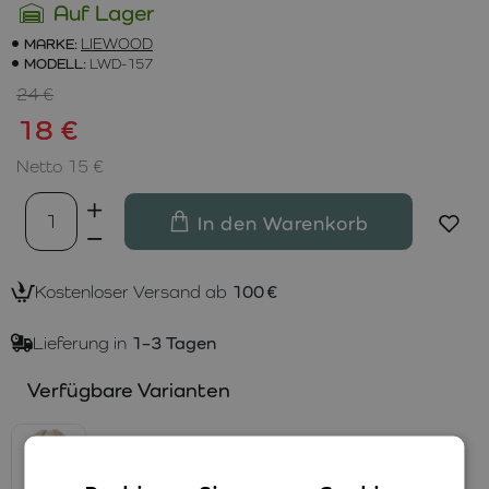
Auf Lager
MARKE:
LIEWOOD
MODELL:
LWD-157
24 €
18 €
Netto 15 €
In den Warenkorb
Kostenloser Versand ab
100 €
Lieferung in
1–3 Tagen
Verfügbare Varianten