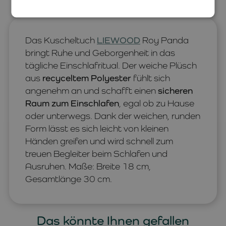
Das Kuscheltuch
LIEWOOD
Roy Panda
bringt Ruhe und Geborgenheit in das
tägliche Einschlafritual. Der weiche Plüsch
aus
recyceltem Polyester
fühlt sich
angenehm an und schafft einen
sicheren
Raum zum Einschlafen
, egal ob zu Hause
oder unterwegs. Dank der weichen, runden
Form lässt es sich leicht von kleinen
Händen greifen und wird schnell zum
treuen Begleiter beim Schlafen und
Ausruhen. Maße: Breite 18 cm,
Gesamtlänge 30 cm.
Das könnte Ihnen gefallen