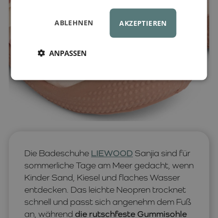
ABLEHNEN
AKZEPTIEREN
ANPASSEN
Die Badeschuhe
LIEWOOD
Sanjia sind für
sommerliche Tage am Meer gedacht, wenn
Kinder Sand, Kiesel und flaches Wasser
entdecken. Das leichte Neopren trocknet
schnell und passt sich angenehm dem Fuß
an, während
die rutschfeste Gummisohle