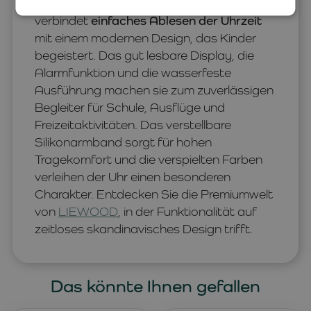
erleichtern. Die
LIEWOOD
Digitaluhr Sussi
verbindet
einfaches Ablesen der Uhrzeit
mit einem modernen Design, das Kinder
begeistert. Das gut lesbare Display, die
Alarmfunktion und die wasserfeste
Ausführung machen sie zum zuverlässigen
Begleiter für Schule, Ausflüge und
Freizeitaktivitäten. Das verstellbare
Silikonarmband sorgt für hohen
Tragekomfort und die verspielten Farben
verleihen der Uhr einen besonderen
Charakter. Entdecken Sie die Premiumwelt
von
LIEWOOD
, in der Funktionalität auf
zeitloses skandinavisches Design trifft.
Das könnte Ihnen gefallen