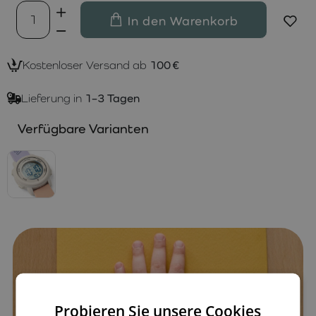
In den Warenkorb
Kostenloser Versand ab
100 €
Lieferung in
1–3 Tagen
Verfügbare Varianten
Probieren Sie unsere Cookies