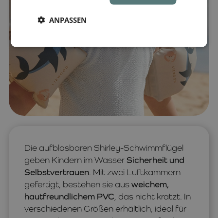
ANPASSEN
Die aufblasbaren Shirley-Schwimmflügel
geben Kindern im Wasser
Sicherheit und
Selbstvertrauen
. Mit zwei Luftkammern
gefertigt, bestehen sie aus
weichem,
hautfreundlichem PVC
, das nicht kratzt. In
verschiedenen Größen erhältlich, ideal für