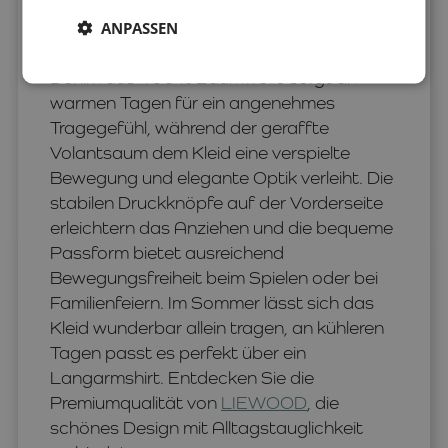
vereint angenehmen Tragekomfort mit
zeitlosem skandinavischem Design. Der
ANPASSEN
leichte und atmungsaktive Baumwoll-
Denim aus 100 % Baumwolle sorgt an
warmen Tagen für ein angenehmes
Tragegefühl, während der geraffte
Volantsaum dem Kleid eine verspielte
Bewegung und elegante Optik verleiht. Die
stabilen Druckknöpfe auf der Vorderseite
erleichtern das Anziehen und die bequeme
Passform bietet ausreichend
Bewegungsfreiheit beim Spielen oder bei
Familienfeiern. Im Sommer lässt sich das
Kleid wunderbar allein tragen, an kühleren
Tagen passt es perfekt über ein
Langarmshirt. Entdecken Sie die
Premiumqualität von
LIEWOOD
, die
schönes Design mit Alltagstauglichkeit