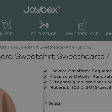
MODE
SPIELZEUGE
KINDERPFLEGE
KI
D Thora Sweatshirt Sweethearts / Pale Tuscany
ra Sweatshirt Sweethearts / 
Lockere Passform:
Bequemer 
Klassische Details:
Rundhals
Alltagstauglich:
Weicher und 
Material:
100 % GOTS-zertifi
Größe