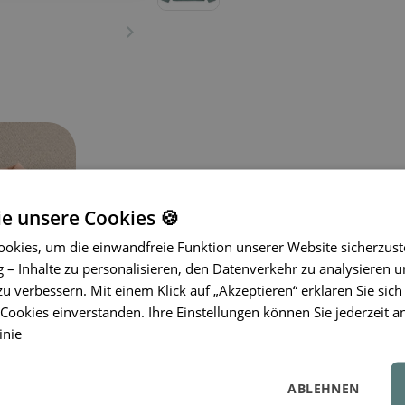
ie unsere Cookies 🍪
okies, um die einwandfreie Funktion unserer Website sicherzust
– Inhalte zu personalisieren, den Datenverkehr zu analysieren u
Das Sweatshirt
LIEWOOD
Thora ist 
zu verbessern. Mit einem Klick auf „Akzeptieren“ erklären Sie sich
und verspieltes Detail
in einem durch
ookies einverstanden. Ihre Einstellungen können Sie jederzeit a
mit überschnittenen Schultern wirkt
inie
Rundhalsausschnitt und gerippte Bü
behalten. Gefertigt aus
100 % GOTS-z
Qualität
, ist es weich, atmungsaktiv 
ABLEHNEN