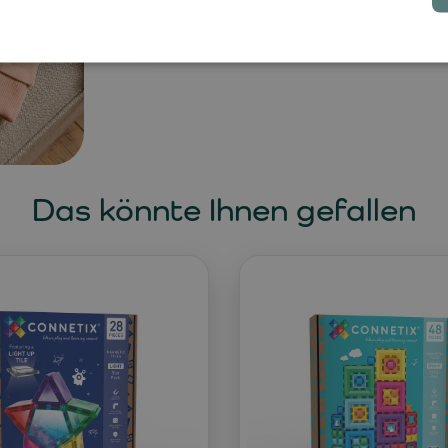
tägliche Layering – ruhig und selbstv
Das könnte Ihnen gefallen