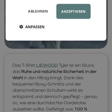
ABLEHNEN
AKZEPTIEREN
ANPASSEN
Das T-Shirt
LIEWOOD
Tyler ist ein Stück,
das
Ruhe und natürliche Sicherheit in der
Wahl
in den Alltag bringt. Dank des
bequemen Boxy-Schnitts und der
überschnittenen Schultern wirkt es
entspannt und dennoch gepflegt – genau
so, wie eine durchdachte Garderobe
aussehen sollte. Gefertigt aus
100 %