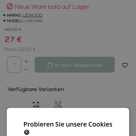
Neue Ware bald auf Lager
MARKE:
LIEWOOD
MODELL:
LWD-065
46,90 €
27 €
Netto 22,50 €
In den Warenkorb
Verfügbare Varianten
Probieren Sie unsere Cookies
🍪