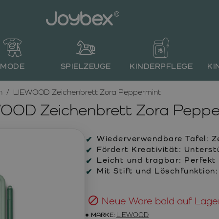
MODE
SPIELZEUGE
KINDERPFLEGE
KI
n
LIEWOOD Zeichenbrett Zora Peppermint
OOD Zeichenbrett Zora Peppe
Wiederverwendbare Tafel: Z
Fördert Kreativität: Unterst
Leicht und tragbar: Perfekt
Mit Stift und Löschfunktion:
Neue Ware bald auf Lage
MARKE:
LIEWOOD