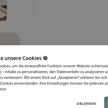
ie unsere Cookies 🍪
okies, um die einwandfreie Funktion unserer Website sicherzust
– Inhalte zu personalisieren, den Datenverkehr zu analysieren u
zu verbessern. Mit einem Klick auf „Akzeptieren“ erklären Sie sich
Das Zeichenbrett Zora fördert die Krea
ookies einverstanden. Ihre Einstellungen können Sie jederzeit a
leichte und tragbare Tafel mit LCD-D
inie
nach Druck
. Zeichnungen können auf
gesperrt werden, damit die Kinder sp
inklusive austauschbarer Knopfzelle
ABLEHNEN