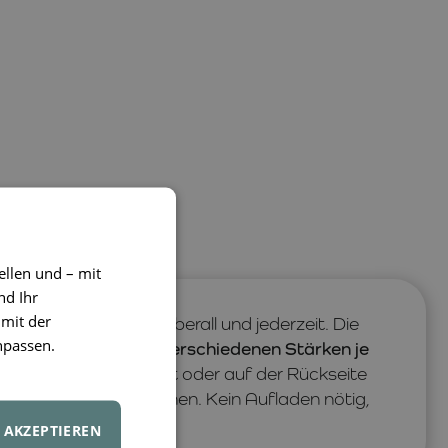
ellen und – mit
nd Ihr
 mit der
tivität von Kindern überall und jederzeit. Die
npassen.
isplay zeigt
Linien in verschiedenen Stärken je
 Knopfdruck gelöscht oder auf der Rückseite
äter weitermalen können. Kein Aufladen nötig,
.
AKZEPTIEREN