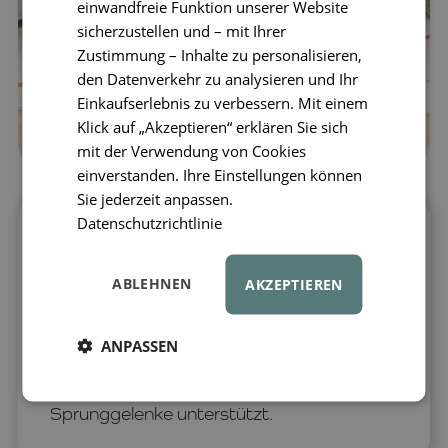
einwandfreie Funktion unserer Website
sicherzustellen und – mit Ihrer
Zustimmung – Inhalte zu personalisieren,
den Datenverkehr zu analysieren und Ihr
Einkaufserlebnis zu verbessern. Mit einem
Klick auf „Akzeptieren“ erklären Sie sich
mit der Verwendung von Cookies
einverstanden. Ihre Einstellungen können
Sie jederzeit anpassen.
Datenschutzrichtlinie
Die Hauptfunktion des Montessori-
Kletterbogens ist es, dem Kind eine
ABLEHNEN
AKZEPTIEREN
sichere Umgebung zu bieten, in der sich
seine Grobmotorik und die
Körperkoordination natürlich entwickeln.
ANPASSEN
Beim Klettern wird zudem die richtige
Ausbildung der Fußgewölbe und
Sprunggelenke unterstützt.