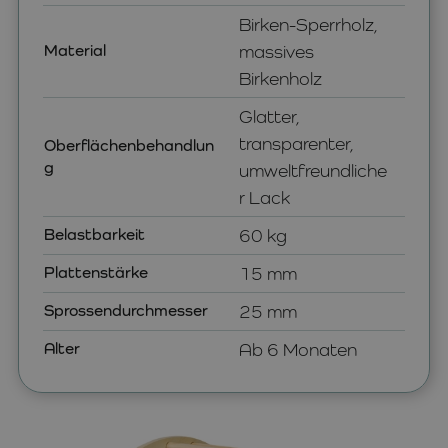
Birken-Sperrholz,
Material
massives
Birkenholz
Glatter,
transparenter,
Oberflächenbehandlun
g
umweltfreundliche
r Lack
Belastbarkeit
60 kg
Plattenstärke
15 mm
Sprossendurchmesser
25 mm
Alter
Ab 6 Monaten