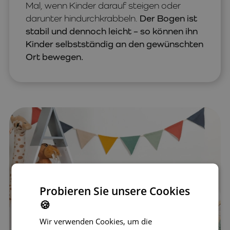
Mal, wenn Kinder darauf steigen oder
darunter hindurchkrabbeln.
Der Bogen ist
stabil und dennoch leicht – so können ihn
Kinder selbstständig an den gewünschten
Ort bewegen.
Probieren Sie unsere Cookies
🍪
Wir verwenden Cookies, um die