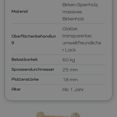
Birken-Sperrholz,
Material
massives
Birkenholz
Glatter,
transparenter,
Oberflächenbehandlun
g
umweltfreundliche
r Lack
Belastbarkeit
60 kg
Sprossendurchmesser
25 mm
Plattenstärke
18 mm
Alter
Ab 1 Jahr