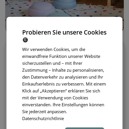
Probieren Sie unsere Cookies
🍪
Wir verwenden Cookies, um die
Bringen Sie alltägliche Aktivitäten und
einwandfreie Funktion unserer Website
Spiele mit dem Set aus drei
sicherzustellen und – mit Ihrer
Balanciersteinen von Stapelstein auf ein
Zustimmung – Inhalte zu personalisieren,
neues Level.
Die moderne Form und die
den Datenverkehr zu analysieren und Ihr
große Farbauswahl bieten eine stilvolle
Einkaufserlebnis zu verbessern. Mit einem
und praktische Möglichkeit, das
Klick auf „Akzeptieren“ erklären Sie sich
mit der Verwendung von Cookies
Kinderzimmer oder das ganze Zuhause
einverstanden. Ihre Einstellungen können
aufzufrischen. Das innovative Design wird
Sie jederzeit anpassen.
in Deutschland nachhaltig aus
Datenschutzrichtlinie
umweltfreundlichem Schaumstoff
hergestellt – robust, stabil, leicht und