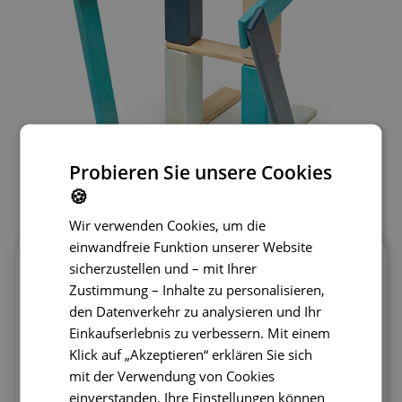
Probieren Sie unsere Cookies
🍪
Wir verwenden Cookies, um die
einwandfreie Funktion unserer Website
sicherzustellen und – mit Ihrer
Tegu 24-teilige magnetische
Holzbausteine Blues – unendliche
Zustimmung – Inhalte zu personalisieren,
kreative Möglichkeiten
den Datenverkehr zu analysieren und Ihr
Einkaufserlebnis zu verbessern. Mit einem
Die 24-teilige magnetische Baustein-
Klick auf „Akzeptieren“ erklären Sie sich
Sammlung von Tegu in der Farbvariante
mit der Verwendung von Cookies
Blues bietet ruhige Blautöne, die
die
einverstanden. Ihre Einstellungen können