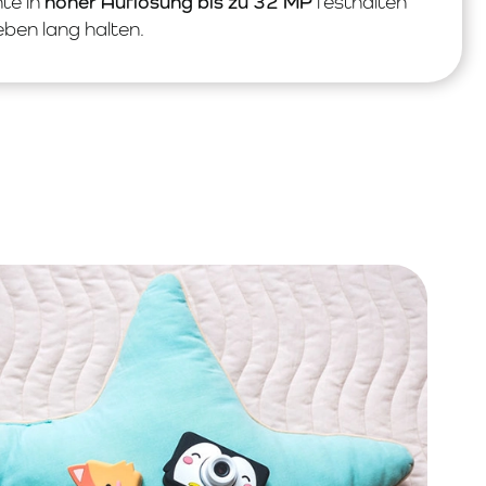
te in
hoher Auflösung bis zu 32 MP
festhalten
eben lang halten.