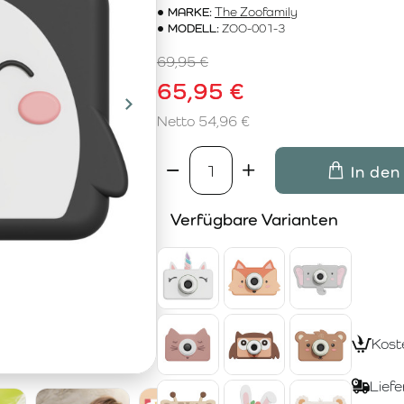
MARKE:
The Zoofamily
MODELL:
ZOO-001-3
69,95 €
65,95 €
Netto 54,96 €
In den
Verfügbare Varianten
Kost
Liefe