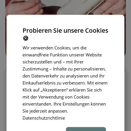
Probieren Sie unsere Cookies
🍪
Wir verwenden Cookies, um die
einwandfreie Funktion unserer Website
sicherzustellen und – mit Ihrer
Zustimmung – Inhalte zu personalisieren,
den Datenverkehr zu analysieren und Ihr
Entdecken Sie die Magie der Fotografie
Einkaufserlebnis zu verbessern. Mit einem
mit der Koala Instant Print Camera von
Klick auf „Akzeptieren“ erklären Sie sich
The Zoofamily – einer Kamera, die
mit der Verwendung von Cookies
verspieltes Design mit innovativer
einverstanden. Ihre Einstellungen können
Funktionalität verbindet! Diese stylische
Sie jederzeit anpassen.
Kamera
drucken Schwarzweißfotos
Datenschutzrichtlinie
sofort aus oder speichert sie für späteren