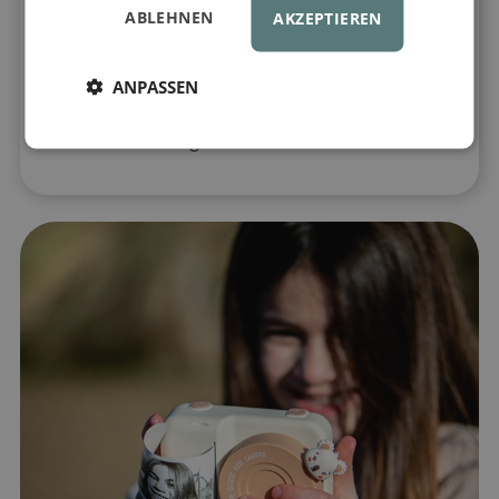
Druck
. Dank Thermodrucktechnologie
ABLEHNEN
AKZEPTIEREN
werden keine teuren Tintenpatronen
benötigt
. Die Kamera verfügt über ein
leuchtendes 3-Zoll-Farbdisplay, einen
ANPASSEN
Objektivschutz und eine hohe
Druckauflösung.