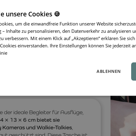
Design.
ie unsere Cookies 🍪
okies, um die einwandfreie Funktion unserer Website sicherzust
– Inhalte zu personalisieren, den Datenverkehr zu analysieren u
zu verbessern. Mit einem Klick auf „Akzeptieren“ erklären Sie sich
ookies einverstanden. Ihre Einstellungen können Sie jederzeit a
inie
ABLEHNEN
 der ideale Begleiter für Ausflüge,
 × 13 × 6 cm bietet sie
ly Kameras und Walkie-Talkies
,
 gut geschützt sind. Diese Tasche ist