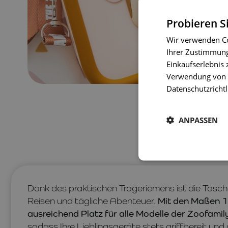
Probieren S
Wir verwenden Co
Ihrer Zustimmung 
Einkaufserlebnis 
Verwendung von C
Datenschutzrichtl
ANPASSEN
Dank des praktischen Trageriemens ist die Tasche
Reisen und tägliche Abenteuer.
Mit den Maßen 14
ausreichend Platz für alle Modelle der Zoofami
sodass Ihre Lieblingsgeräte stets griffbereit und