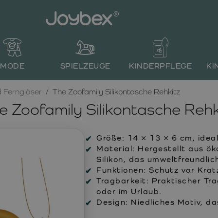
MODE
SPIELZEUGE
KINDERPFLEGE
KI
 Ferngläser
The Zoofamily Silikontasche Rehkitz
e Zoofamily Silikontasche Rehk
Größe:
14 × 13 × 6 cm, idea
Material:
Hergestellt aus ök
Silikon, das umweltfreundlich
Funktionen:
Schutz vor Kratz
Tragbarkeit:
Praktischer Tra
oder im Urlaub.
Design:
Niedliches Motiv, da