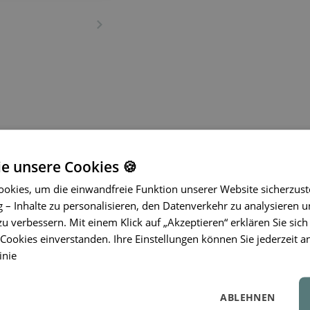
ie unsere Cookies 🍪
okies, um die einwandfreie Funktion unserer Website sicherzust
– Inhalte zu personalisieren, den Datenverkehr zu analysieren u
zu verbessern. Mit einem Klick auf „Akzeptieren“ erklären Sie sich
Niedliche und
praktische umweltfreu
ookies einverstanden. Ihre Einstellungen können Sie jederzeit a
PVC- und phthalatfreie Silikonhülle
sc
inie
Schmutz
und verleiht ihr gleichzeitig
Hülle ist leicht abnehmbar und abwas
und einsatzbereit für neue Abenteuer
ABLEHNEN