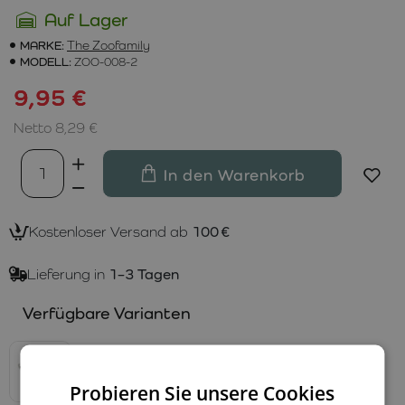
Auf Lager
MARKE:
The Zoofamily
MODELL:
ZOO-008-2
9,95 €
Netto 8,29 €
In den Warenkorb
Kostenloser Versand ab
100 €
Lieferung in
1–3 Tagen
Verfügbare Varianten
Probieren Sie unsere Cookies