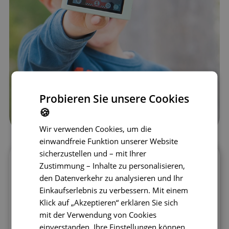
Probieren Sie unsere Cookies
🍪
Wir verwenden Cookies, um die
einwandfreie Funktion unserer Website
sicherzustellen und – mit Ihrer
Zustimmung – Inhalte zu personalisieren,
Fördern Sie die Kreativität Ihrer Kinder mit
den Datenverkehr zu analysieren und Ihr
der Kinderkamera Rex the Dino aus der
Einkaufserlebnis zu verbessern. Mit einem
Urban Zoo Kollektion. Diese großartige
Klick auf „Akzeptieren“ erklären Sie sich
Kamera im Dino-Design kombiniert
mit der Verwendung von Cookies
moderne Technologie mit verspieltem Look
einverstanden. Ihre Einstellungen können