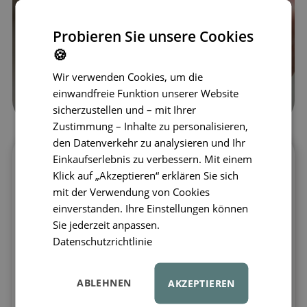
Probieren Sie unsere Cookies
🍪
Wir verwenden Cookies, um die
einwandfreie Funktion unserer Website
sicherzustellen und – mit Ihrer
Zustimmung – Inhalte zu personalisieren,
den Datenverkehr zu analysieren und Ihr
Einkaufserlebnis zu verbessern. Mit einem
Wir präsentieren die Fox Adventure Video
Klick auf „Akzeptieren“ erklären Sie sich
and Photo Cam – eine
Kinderkamera und
mit der Verwendung von Cookies
Videokamera in einem
, die junge
einverstanden. Ihre Einstellungen können
Entdecker begeistert! Diese kompakte und
Sie jederzeit anpassen.
robuste Kamera wurde speziell für Kinder
Datenschutzrichtlinie
im Alter von 5 bis 11 Jahren entwickelt
und liegt perfekt in kleinen Händen. Mit
ABLEHNEN
AKZEPTIEREN
einer interpolierten Auflösung von 45 MP
(nativ 4,5 MP)
nimmt sie gestochen