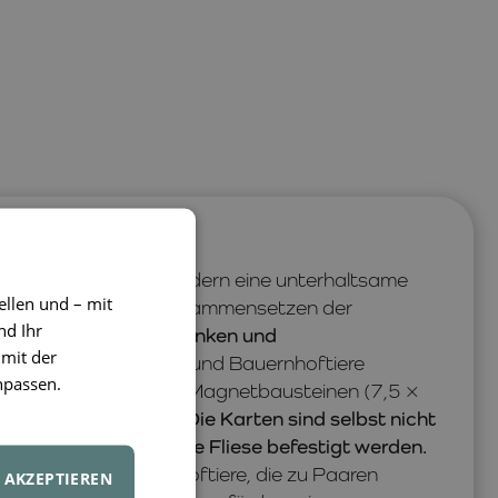
le
als Puzzle
bieten Kindern eine unterhaltsame
ellen und – mit
und Lernen. Beim Zusammensetzen der
nd Ihr
motorik, logisches Denken und
 mit der
n gleichzeitig Safari- und Bauernhoftiere
npassen.
 mit standardmäßigen Magnetbausteinen (7,5 ×
me wie
CONNETIX®
.
Die Karten sind selbst nicht
auf eine magnetische Fliese befestigt werden.
Tiere und 20 Bauernhoftiere, die zu Paaren
AKZEPTIEREN