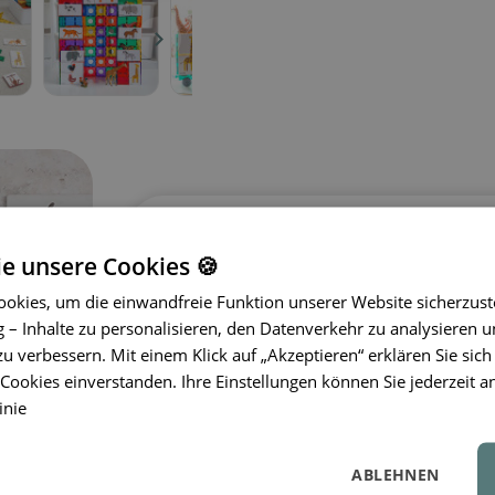
Magnetische Karten Tiere Puzz
ie unsere Cookies 🍪
Magnetische Karten mit Tiermotiven 
okies, um die einwandfreie Funktion unserer Website sicherzust
Kombination aus Bauen, Entdecken 
– Inhalte zu personalisieren, den Datenverkehr zu analysieren u
einzelnen Teile entwickeln Kinder
Fein
zu verbessern. Mit einem Klick auf „Akzeptieren“ erklären Sie sich
Problemlösungsfähigkeiten
und lerne
ookies einverstanden. Ihre Einstellungen können Sie jederzeit a
kennen. Die Karten sind kompatibel
inie
7,5 cm) und ergänzen perfekt Syste
magnetisch und müssen zur Nutzung 
Das Set enthält 40 Teile – 20 Safari-
ABLEHNEN