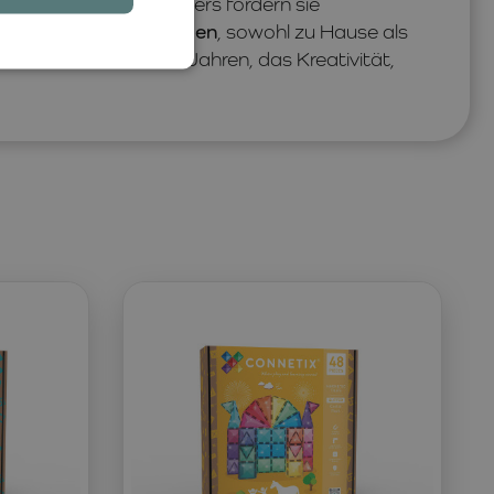
interaktiven Charakters fördern sie
d gemeinsames Spielen
, sowohl zu Hause als
ehör für Kinder ab 3 Jahren, das Kreativität,