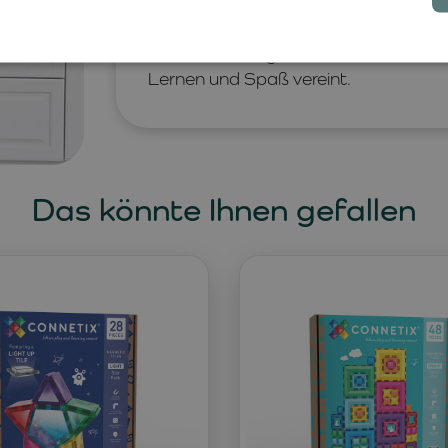
zusammengesetzt werden. Dank ihres 
Zusammenarbeit, Kommunikation un
auch im Kindergarten. Ein ideales Zub
Lernen und Spaß vereint.
Das könnte Ihnen gefallen