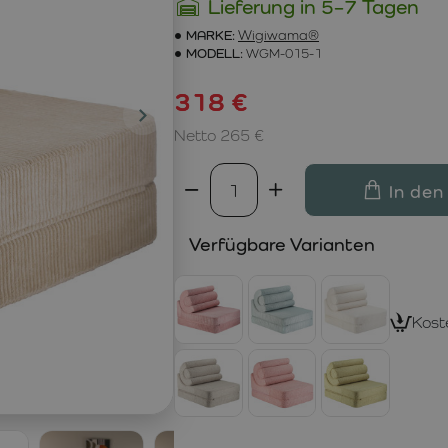
Lieferung in 5–7 Tagen
MARKE:
Wigiwama®
MODELL:
WGM-015-1
318 €
Netto 265 €
In den
Verfügbare Varianten
Kost