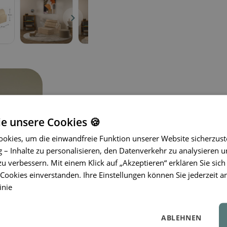
ie unsere Cookies 🍪
okies, um die einwandfreie Funktion unserer Website sicherzust
Das Wigiwama Flipster Sofa in der Fa
– Inhalte zu personalisieren, den Datenverkehr zu analysieren u
jedes Kinderzimmer und
vereint Komfo
zu verbessern. Mit einem Klick auf „Akzeptieren“ erklären Sie sich
der weichen Polsterung und des ange
ookies einverstanden. Ihre Einstellungen können Sie jederzeit a
bietet es Kindern
den perfekten Plat
inie
modulare Bauweise ermöglicht ein e
Bedarf – das fördert Kreativität und 
ABLEHNEN
das Interieur auf stilvolle Weise, son