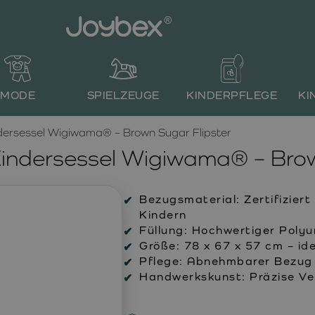
MODE
SPIELZEUGE
KINDERPFLEGE
KI
dersessel Wigiwama® – Brown Sugar Flipster
indersessel Wigiwama® – Brow
Bezugsmaterial:
Zertifizier
Kindern
Füllung:
Hochwertiger Polyu
Größe:
78 x 67 x 57 cm – ide
Pflege:
Abnehmbarer Bezug m
Handwerkskunst:
Präzise Ve