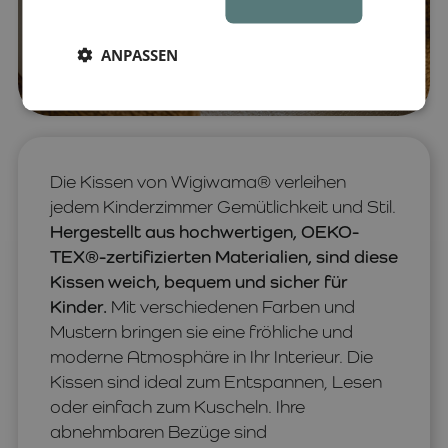
ANPASSEN
Die Kissen von Wigiwama® verleihen
jedem Kinderzimmer Gemütlichkeit und Stil.
Hergestellt aus hochwertigen, OEKO-
TEX®-zertifizierten Materialien, sind diese
Kissen weich, bequem und sicher für
Kinder.
Mit verschiedenen Farben und
Mustern bringen sie eine fröhliche und
moderne Atmosphäre in Ihr Interieur. Die
Kissen sind ideal zum Entspannen, Lesen
oder einfach zum Kuscheln. Ihre
abnehmbaren Bezüge sind