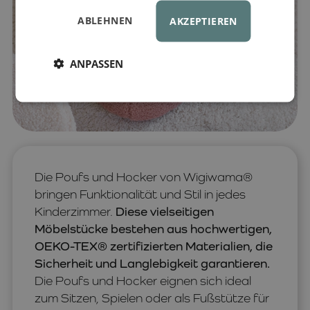
ABLEHNEN
AKZEPTIEREN
ANPASSEN
Die Poufs und Hocker von Wigiwama®
bringen Funktionalität und Stil in jedes
Kinderzimmer.
Diese vielseitigen
Möbelstücke bestehen aus hochwertigen,
OEKO-TEX® zertifizierten Materialien, die
Sicherheit und Langlebigkeit garantieren.
Die Poufs und Hocker eignen sich ideal
zum Sitzen, Spielen oder als Fußstütze für