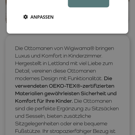
ANPASSEN
Die Ottomanen von Wigiwama® bringen
Luxus und Komfort in Kinderzimmer.
Hergestellt in Lettland mit viel Liebe zum
Detail, vereinen diese Ottomanen
modernes Design mit Funktionalität.
Die
verwendeten OEKO-TEX®-zertifizierten
Materialien gewährleisten Sicherheit und
Komfort für Ihre Kinder.
Die Ottomanen
sind die perfekte Ergänzung zu Sitzsäcken
und Sesseln, bieten zusätzliche
Sitzgelegenheiten oder eine bequeme
Fußstütze. Ihr strapazierfähiger Bezug ist