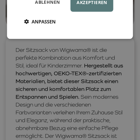
ABLEHNEN
AKZEPTIEREN
ANPASSEN
Der Sitzsack von Wigiwama® ist die
perfekte Kombination aus Komfort und
Stil, ideal für Kinderzimmer.
Hergestellt aus
hochwertigen, OEKO-TEX®-zertifizierten
Materialien, bietet dieser Sitzsack einen
sicheren und komfortablen Platz zum
Entspannen und Spielen.
Sein modernes
Design und die verschiedenen
Farbvarianten verleihen Ihrem Zuhause Stil
und Eleganz, während der praktische,
abnehmbare Bezug eine einfache Pflege
ermöglicht. Der Wigiwama® Sitzsack ist