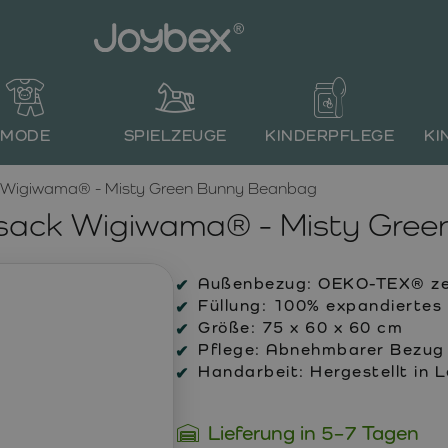
MODE
SPIELZEUGE
KINDERPFLEGE
KI
ck Wigiwama® - Misty Green Bunny Beanbag
tzsack Wigiwama® - Misty Gre
Außenbezug:
OEKO-TEX® zert
Füllung:
100% expandiertes 
Größe:
75 x 60 x 60 cm
Pflege:
Abnehmbarer Bezug 
Handarbeit:
Hergestellt in 
Lieferung in 5–7 Tagen