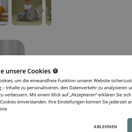
ie unsere Cookies 🍪
okies, um die einwandfreie Funktion unserer Website sicherzust
Der Sitzsack von Wigiwama® ist die p
– Inhalte zu personalisieren, den Datenverkehr zu analysieren u
für Kinderzimmer.
Hergestellt aus ho
zu verbessern. Mit einem Klick auf „Akzeptieren“ erklären Sie sich
Materialien, bietet dieser Sitzsack 
ookies einverstanden. Ihre Einstellungen können Sie jederzeit a
Entspannen und Spielen.
Sein modern
inie
verleihen Ihrem Zuhause Stil und El
Bezug eine einfache Pflege ermöglich
ABLEHNEN
zu transportieren, sodass er problem