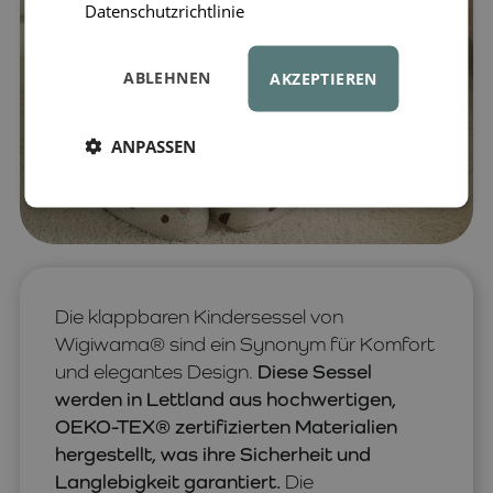
Datenschutzrichtlinie
ABLEHNEN
AKZEPTIEREN
ANPASSEN
Die klappbaren Kindersessel von
Wigiwama® sind ein Synonym für Komfort
und elegantes Design.
Diese Sessel
werden in Lettland aus hochwertigen,
OEKO-TEX® zertifizierten Materialien
hergestellt, was ihre Sicherheit und
Langlebigkeit garantiert.
Die