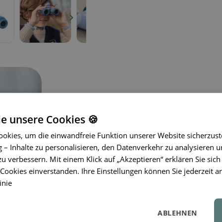
ie unsere Cookies 🍪
okies, um die einwandfreie Funktion unserer Website sicherzust
Das Waschbär-Fernglas von The Zoofam
– Inhalte zu personalisieren, den Datenverkehr zu analysieren u
neugierige Entdecker. Mit der
8-fach
zu verbessern. Mit einem Klick auf „Akzeptieren“ erklären Sie sich
liegt es
leicht in Kinderhänden
und bie
ookies einverstanden. Ihre Einstellungen können Sie jederzeit a
Natur, Tiere oder entfernte Objekte.
inie
Jedes Fernglas verfügt über einen
in
jedem Kind gut passt. Dank seiner rob
ABLEHNEN
Abenteuer. Und das Beste? Es ist
st