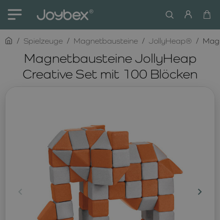
home
Spielzeuge
Magnetbausteine
JollyHeap®
Magn
Magnetbausteine JollyHeap
Creative Set mit 100 Blöcken