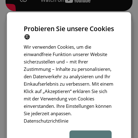
Probieren Sie unsere Cookies
Viele Bausteine für unbegrenzte
Kreativität
🍪
Das JollyHeap Creative Set enthält 100
Wir verwenden Cookies, um die
weiche Magnetwürfel mit einer Größe von
einwandfreie Funktion unserer Website
12 × 12 cm. Jeder Würfel wiegt 150 g und
sicherzustellen und – mit Ihrer
ist dadurch auch für kleinere Kinder leicht
Zustimmung – Inhalte zu personalisieren,
zu handhaben.
Der hochwertige
den Datenverkehr zu analysieren und Ihr
Schaumstoff im Inneren sorgt für
Einkaufserlebnis zu verbessern. Mit einem
Klick auf „Akzeptieren“ erklären Sie sich
Formstabilität nach dem
mit der Verwendung von Cookies
Zusammendrücken. Die Oberfläche ist aus
einverstanden. Ihre Einstellungen können
weichem, aber strapazierfähigem Stoff
Sie jederzeit anpassen.
gefertigt, mit stabilen Nähten, die den
Datenschutzrichtlinie
Zugang zu den Magneten verhindern. Das
Set erfüllt alle Sicherheitsnormen EN 71-1,
EN 71-2 und EN 71-3 – und ist somit auch