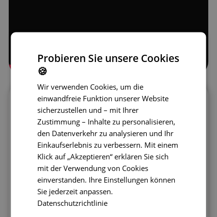
Probieren Sie unsere Cookies
🍪
Wir verwenden Cookies, um die
einwandfreie Funktion unserer Website
Sichere und robuste Bausteine für die
sicherzustellen und – mit Ihrer
Kleinsten
Zustimmung – Inhalte zu personalisieren,
Das JollyHeap Pixi Set besteht aus 12
den Datenverkehr zu analysieren und Ihr
weichen Magnetwürfeln mit einer Größe
Einkaufserlebnis zu verbessern. Mit einem
von 12 × 12 cm und einem Gewicht von
Klick auf „Akzeptieren“ erklären Sie sich
150 g pro Block. Jeder Würfel ist mit
mit der Verwendung von Cookies
elastischem Schaumstoff mit hoher Dichte
einverstanden. Ihre Einstellungen können
gefüllt, der
auch nach dem
Sie jederzeit anpassen.
Zusammendrücken seine Form behält
. Die
Datenschutzrichtlinie
Oberfläche ist mit einem angenehmen,