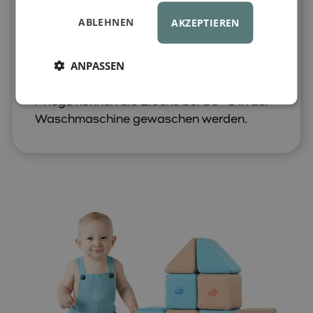
strapazierfähigen Stoff bezogen, dessen
ABLEHNEN
AKZEPTIEREN
feste Nähte den Zugang zu den Magneten
verhindern. Dank der Zertifikate EN 71-1,
ANPASSEN
EN 71-2 und EN 71-3 ist das Set für
Kinder jeden Alters sicher.
Zur einfachen
Pflege können die Blöcke bei 30 °C in der
Waschmaschine gewaschen werden.