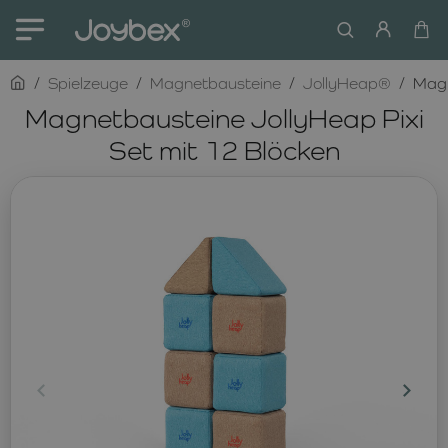
home
Spielzeuge
Magnetbausteine
JollyHeap®
Magn
Magnetbausteine JollyHeap Pixi
Set mit 12 Blöcken